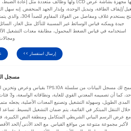
إنها مجهزة بشاشة عرض LCD ولها وظائف متعددة مثل إعادة ال
ل/إيقاف الطاقة، وتبديل الوحدة، وإنذار الجهد المنخفض. إنه سهل ال
المنتج يستخدم غلاف ومفاصل من الفو
جيدة ويمكنه قياس الوسائط غير المسببة للتآكل مثل الغاز، السائل،
استخدامه في قياس الضغط المحمول، مطابقة معدات التشغيل الآل
ومجالات
إرسال استفسار >>
ع
مسجل البيانات
يسمح لك مسجل البيانات من سلسلة TPS.10A بقي
واحد، كما أن تصميمه
لمدى الطويل، وسهولة التشغيل وتصنيع المعدات الأصلية، يجعله متميز
لال التنقل المبتكر في القائمة، يتم ضمان التشغيل البسيط. تساعد 
ع عرض الرسم البياني الشريطي المتكامل ومنطقة النص الكبيرة، في
لأكبر مجموعة متنوعة من مواقع القياس. مع الحد الأدنى/الحد الأق