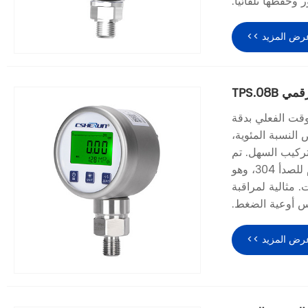
وحفظها تلقائيا.
رض المزيد >>
TPS.08
اءات الضغط في الوقت الفعلي بدقة
ار طويل الأمد. تتميز بشاشة LCD مع عرض النسبة المئوية،
تركيب السهل. تم
تصنيع هذا الجهاز المتين باستخدام أغلفة وموصلات من الفولاذ المقاوم للصدأ 304، وهو
. مثالية لمراقبة
س أوعية الضغط.
رض المزيد >>