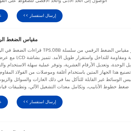
الوصول إلى الحد الأدنى والحد الأقصى للضغوط على الفور 
إرسال استفسار >>
ع
مقياس الضغط الرقمي B
يوفر مقياس الضغط الرقمي من سلسلة TPS.08B قر
عالية ومقاومة للتداخل واستقر
يل الوحدة، وتعديل الأرقام العشرية، وتوفر عملية سهلة الاستخدام وال
يس الوسائط غير القابلة للتآكل بما في ذلك الغازات والسوائل والزيوت
ضغط خطوط الأنابيب، وتكامل معدات التشغيل الآلي، وتطبيقات قيا
إرسال استفسار >>
ع