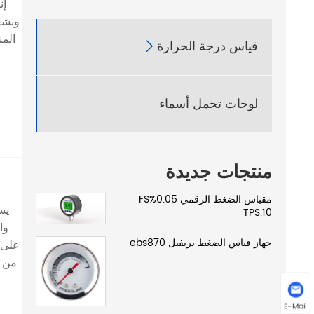
وتشغي
قياس درجة الحرارة

لوحات تحمل أسماء
منتجات جديدة
مقياس الضغط الرقمي 0.05%FS
TPS.10
جهاز قياس الضغط بريفيل ebs870
على ا
من خ
م
E-Mail