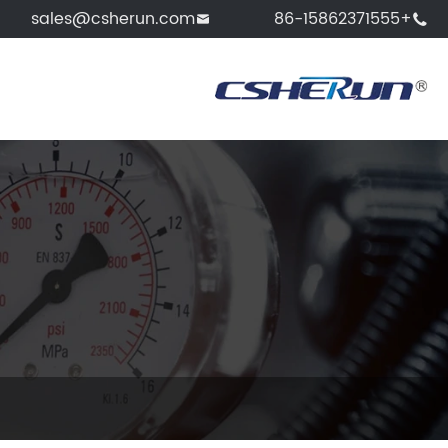
sales@csherun.com
+86-15862371555

