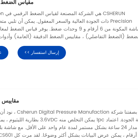
مقياس الضغط ا
CSHERUN
Precision ذات الجودة العالية والسعر المعقول. يمكن أن تلبي م
الشاشة المكونة من 6 أرقام و 9 وحدات ضغط. يوفر قياس الض
ضغط (الضغط التفاضلي) ، مقاييس الضغط الدقيقة (العامة) وأدوات
إرسال استفسار >>
ع
مقاييس 
بصفتنا شركة  Manufaction
عالية الجودة. اعتماد 1pc يمكن التخلص منه 6VDC