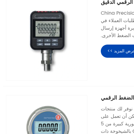
لرقمي الدقيق
 هي الشركة المصنعة لقياس الضغط الرقمي في China Precision
تطلبات العملاء في
غط لمعايرة أجهزة إرسال
 الضغط الأخرى.
رض المزيد >>
الضغط الرقمي
Csherun Digital Pressure ، نود أن نوفر لك منتجات
3. بطارية الليثيوم ، يمكن أن تعمل على
مدار 24 ساعة بشكل مستمر لمدة عام واحد على الأقل. مع شاشة بلورية كبيرة من 5
أرقام ، يمكن عرض البيانات بشكل أكثر وضوحًا. لقد مرت كل CS601 بالشيخوخة ذات