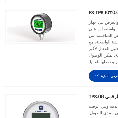
 قياس الدقة العالية والعرض في جهاز
قوي للغاية ونطاقاته الواسعة و3 فئات دقة واستقراره على
عن المنافسة. من
اشة الواضحة، مع
يل الفعال لأكبر
ة، يمكن الوصول
 وحفظها تلقائيا.
رض المزيد >>
 TPS.08
ه عرض الضغط بدقة وفي الوقت
ى المدى الطويل.