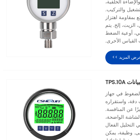
ضبط، والإضاءة الخلفية،
تشغيل والتركيب.
لاذ المقاوم للصدأ 304، والذي يتمتع بمقاومة اهتزاز
 الزيت، إلخ. يتم
ي، أوعية الضغط
 القياس الأخرى.
رض المزيد >>
 TPS.10A
اس وعرض وتخزين الضغوط في جهاز
 المعدني القوي للغاية، ونطاقاته الواسعة، و3 فئات دقة، واستقراره
ًا عن المنافسة.
الشاشة الواضحة،
 التحليل الفعال
صى. وظيفة، يمكن