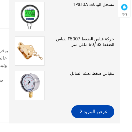
مسجل البيانات TPS.10A
QQ
حركة قياس الضغط F5007 لقياس
الضغط 50/63 مللي متر
وتبد
مقياس ضغط تعبئة السائل
يق
عرض المزيد